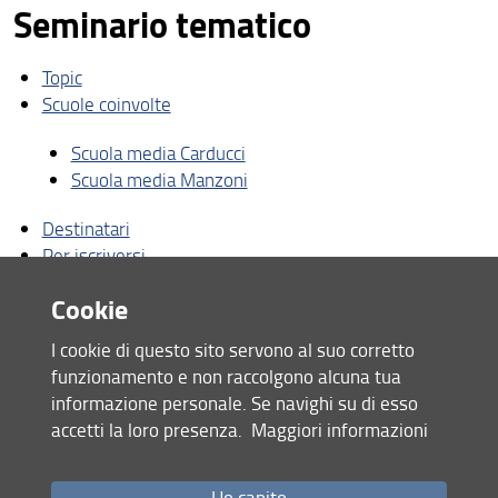
Seminario tematico
Topic
Scuole coinvolte
Scuola media Carducci
Scuola media Manzoni
Destinatari
Per iscriversi
Bibliografia
Cookie
I cookie di questo sito servono al suo corretto
Bioblitz
funzionamento e non raccolgono alcuna tua
informazione personale. Se navighi su di esso
Cos'è e chi può partecipare?
accetti la loro presenza.
Maggiori informazioni
Mini-bioblitz scuola Carducci e Manzoni
Fotografie Minibioblitz scuola Carducci
Ho capito