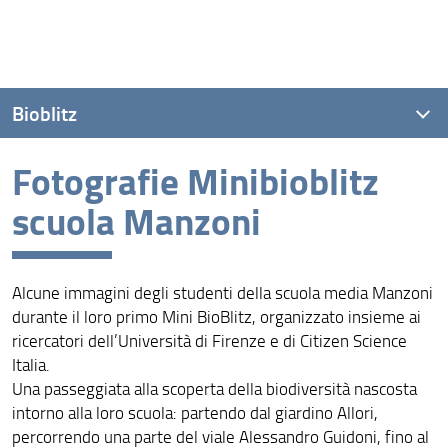
Bioblitz
Fotografie Minibioblitz
Cos'è e chi può partecipare?
scuola Manzoni
Mini-bioblitz scuola Carducci e Manzoni
Fotografie Minibioblitz scuola Carducci
Alcune immagini degli studenti della scuola media Manzoni
Fotografie Minibioblitz scuola Manzoni
durante il loro primo Mini BioBlitz, organizzato insieme ai
ricercatori dell’Università di Firenze e di Citizen Science
Italia.
Una passeggiata alla scoperta della biodiversità nascosta
intorno alla loro scuola: partendo dal giardino Allori,
percorrendo una parte del viale Alessandro Guidoni, fino al