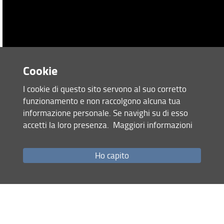
Cookie
I cookie di questo sito servono al suo corretto
funzionamento e non raccolgono alcuna tua
informazione personale. Se navighi su di esso
accetti la loro presenza.
Maggiori informazioni
Il video racconta uno dei momenti del progetto di Public
Engagement Urban Bloomers finalizzato a sensibilizzare i
cittadini, in particolare le giovani generazioni, sui benefici
Ho capito
ambientali che si possono ottenere avviando azioni di
rigenerazione e di co-progettazione degli spazi pubblici.
scopri di più
Nel dettaglio, sono presentate alcune attività di Citizen