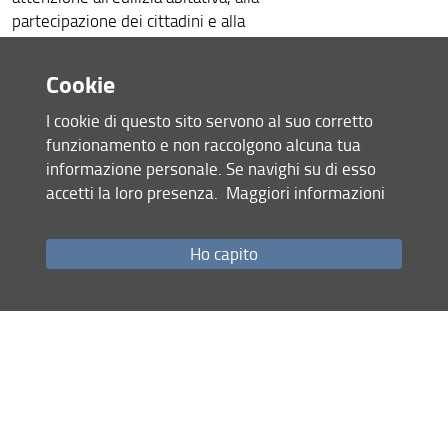
partecipazione dei cittadini e alla
qualità dell'ambiente costruito.
In questo contesto, Urban Bloomers
Cookie
contribuisce alla visione del NEB
I cookie di questo sito servono al suo corretto
ripensando gli ambienti urbani
funzionamento e non raccolgono alcuna tua
attraverso soluzioni basate sulla
informazione personale. Se navighi su di esso
natura e stampate in 3D che pongono
accetti la loro presenza.
Maggiori informazioni
la vita al centro del design.
Urban Bloomers has been selected to
take part in the
New European
Ho capito
Bauhaus Festival 2026
, which will
take place in Brussels from 9 to 13
June at the Art & History Museum in
Cinquantenaire Park. The Festival will
explore how democratic engagement
can foster more inclusive and
sustainable communities, with a focus
on housing, citizen participation and