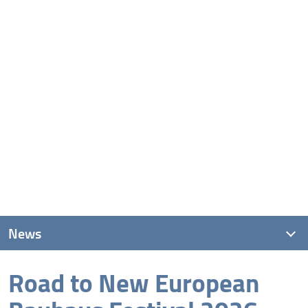
News
Road to New European
News recenti
Archivio