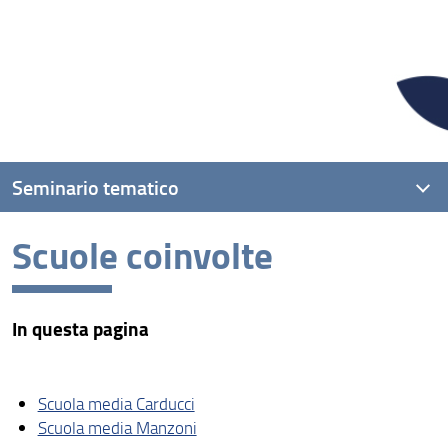
Seminario tematico
Scuole coinvolte
Topic
Scuole coinvolte
In questa pagina
Destinatari
Per iscriversi
Scuola media Carducci
Bibliografia
Scuola media Manzoni