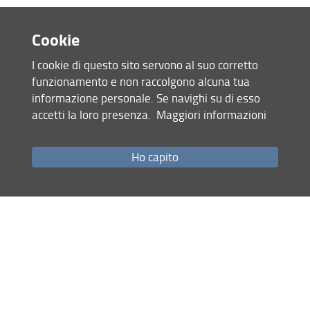
Cookie
Condividi
I cookie di questo sito servono al suo corretto
ultimo aggiornamento
funzionamento e non raccolgono alcuna tua
09.07.2025
informazione personale. Se navighi su di esso
accetti la loro presenza.
Maggiori informazioni
Mappa del sito
Ho capito
RSS feed
Privacy
Note Legali
Accessibilità e usabilità
Monitoraggio
Area personale