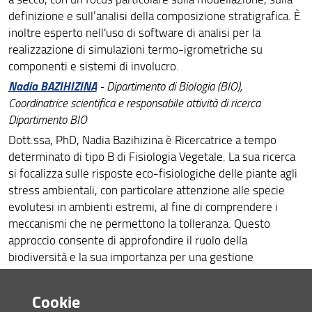
definizione e sull’analisi della composizione stratigrafica. È
inoltre esperto nell'uso di software di analisi per la
realizzazione di simulazioni termo-igrometriche su
componenti e sistemi di involucro.
Nadia BAZIHIZINA
- Dipartimento di Biologia (BIO),
Coordinatrice scientifica e responsabile attività di ricerca
Dipartimento BIO
Dott.ssa, PhD, Nadia Bazihizina è Ricercatrice a tempo
determinato di tipo B di Fisiologia Vegetale. La sua ricerca
si focalizza sulle risposte eco-fisiologiche delle piante agli
stress ambientali, con particolare attenzione alle specie
evolutesi in ambienti estremi, al fine di comprendere i
meccanismi che ne permettono la tolleranza. Questo
approccio consente di approfondire il ruolo della
biodiversità e la sua importanza per una gestione
sostenibile delle piante (ed in particolare l'agricoltura).
Giovanni STEFANO
- Dipartimento di Biologia (BIO), Coordinatore
Cookie
scientifico della ricerca e responsabile attività di ricerca