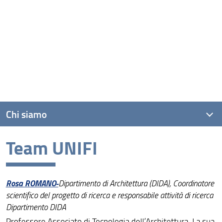
Chi siamo
Team UNIFI
I partner della ricerca
Team UNIFI
Rosa ROMANO-
Dipartimento di Architettura (DIDA), Coordinatore
Le ricerche connesse a Urban Bloomers
scientifico del progetto di ricerca e responsabile attività di ricerca
Dipartimento DIDA
Professore Associato di Tecnologia dell’Architettura. La sua