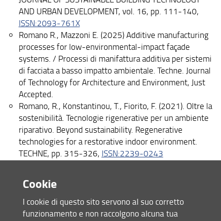
Bibliografia
AND URBAN DEVELOPMENT, vol. 16, pp. 111-140,
ISSN:2093-761X
Romano R., Mazzoni E. (2025) Additive manufacturing
processes for low-environmental-impact façade
systems. / Processi di manifattura additiva per sistemi
di facciata a basso impatto ambientale. Techne. Journal
of Technology for Architecture and Environment, Just
Accepted.
Romano, R., Konstantinou, T., Fiorito, F. (2021). Oltre la
sostenibilità. Tecnologie rigenerative per un ambiente
riparativo. Beyond sustainability. Regenerative
technologies for a restorative indoor environment.
TECHNE, pp. 315-326,
ISSN:2239-0243
Romano, R., Bologna, R., Sore, A. (2023). Nature-based
solutions, green infrastructure e materiali innovativi
Cookie
per la biodiversità urbana e il cambiamento climatico.
ECO WEB TOWN, pp. 136-147,
ISSN:2039-2656
I cookie di questo sito servono al suo corretto
Caldarelli, G., Chiesi, L., Chirici, G., Galmarini, B.,
funzionamento e non raccolgono alcuna tua