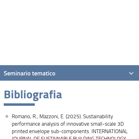
Seminario tematico
Bibliografia
Topic
Scuole coinvolte
Romano, R., Mazzoni, E. (2025). Sustainability
Destinatari
performance analysis of innovative small-scale 3D
Per iscriversi
printed envelope sub-components. INTERNATIONAL
JOURNAL OF SUSTAINABLE BUILDING TECHNOLOGY