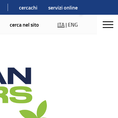
cercachi
servizi online
cerca nel sito
ITA
|
ENG