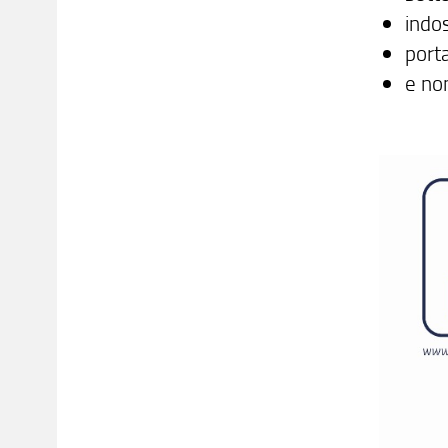
indo
port
e non