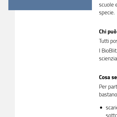
scuole e
specie.
Chi può
Tutti p
I BioBli
scienzia
Cosa se
Per part
bastano
scari
sotto