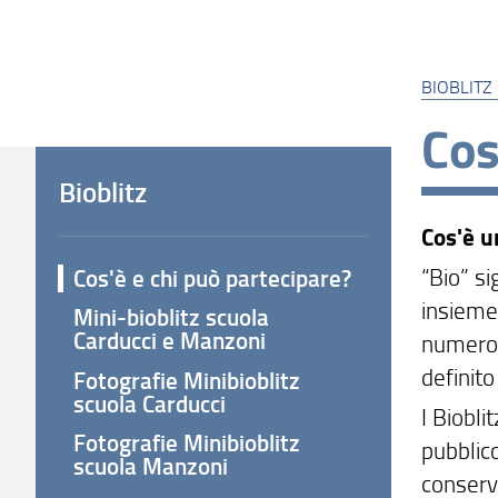
BIOBLITZ
Cos
Bioblitz
Cos'è u
“Bio” si
Cos'è e chi può partecipare?
insieme 
Mini-bioblitz scuola
Carducci e Manzoni
numero p
definito
Fotografie Minibioblitz
scuola Carducci
I Biobli
Fotografie Minibioblitz
pubblico
scuola Manzoni
conserv