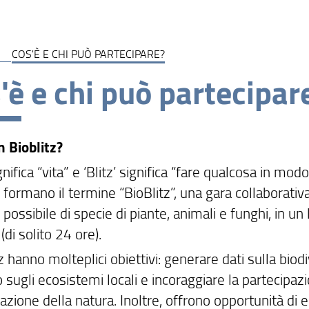
COS'È E CHI PUÒ PARTECIPARE?
'è e chi può partecipar
n Bioblitz?
gnifica “vita” e ‘Blitz’ significa “fare qualcosa in m
formano il termine “BioBlitz”, una gara collaborativ
ossibile di specie di piante, animali e funghi, in un
 (di solito 24 ore).
tz hanno molteplici obiettivi: generare dati sulla bi
 sugli ecosistemi locali e incoraggiare la partecipaz
azione della natura. Inoltre, offrono opportunità di